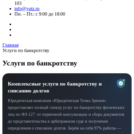
103
info@yutz.ru
Пн. – Пт.: с 9:00 до 18:00
Главная
Услуги по банкротству
Услуги по банкротству
P
Комплексные услуги по банкротству и
списанию долгов
Юридическая компания «Юридическая Точка Зрения»
предоставляет полный спектр услуг по банкротству физических
лиц по ФЗ‑127: от первичной консультации и сбора документов
до представительства в арбитражном суде и получения
определения о списании долгов. Берём на себя 97% работы —