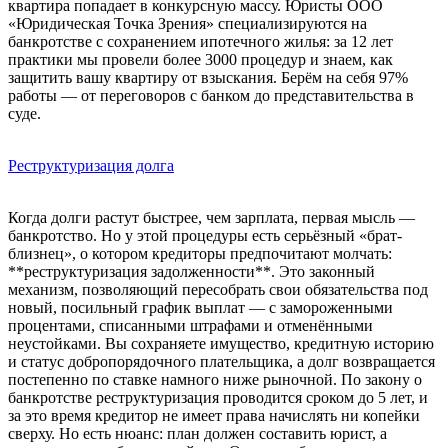
квартира попадает в конкурсную массу. Юристы ООО
«Юридическая Точка Зрения» специализируются на
банкротстве с сохранением ипотечного жилья: за 12 лет
практики мы провели более 3000 процедур и знаем, как
защитить вашу квартиру от взыскания. Берём на себя 97%
работы — от переговоров с банком до представительства в
суде.
Реструктуризация долга
Когда долги растут быстрее, чем зарплата, первая мысль —
банкротство. Но у этой процедуры есть серьёзный «брат-
близнец», о котором кредиторы предпочитают молчать:
**реструктуризация задолженности**. Это законный
механизм, позволяющий пересобрать свои обязательства под
новый, посильный график выплат — с замороженными
процентами, списанными штрафами и отменёнными
неустойками. Вы сохраняете имущество, кредитную историю
и статус добропорядочного плательщика, а долг возвращается
постепенно по ставке намного ниже рыночной. По закону о
банкротстве реструктуризация проводится сроком до 5 лет, и
за это время кредитор не имеет права начислять ни копейки
сверху. Но есть нюанс: план должен составить юрист, а