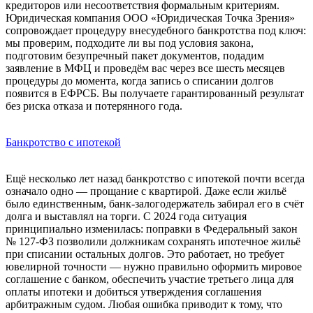
кредиторов или несоответствия формальным критериям.
Юридическая компания ООО «Юридическая Точка Зрения»
сопровождает процедуру внесудебного банкротства под ключ:
мы проверим, подходите ли вы под условия закона,
подготовим безупречный пакет документов, подадим
заявление в МФЦ и проведём вас через все шесть месяцев
процедуры до момента, когда запись о списании долгов
появится в ЕФРСБ. Вы получаете гарантированный результат
без риска отказа и потерянного года.
Банкротство с ипотекой
Ещё несколько лет назад банкротство с ипотекой почти всегда
означало одно — прощание с квартирой. Даже если жильё
было единственным, банк-залогодержатель забирал его в счёт
долга и выставлял на торги. С 2024 года ситуация
принципиально изменилась: поправки в Федеральный закон
№ 127-ФЗ позволили должникам сохранять ипотечное жильё
при списании остальных долгов. Это работает, но требует
ювелирной точности — нужно правильно оформить мировое
соглашение с банком, обеспечить участие третьего лица для
оплаты ипотеки и добиться утверждения соглашения
арбитражным судом. Любая ошибка приводит к тому, что