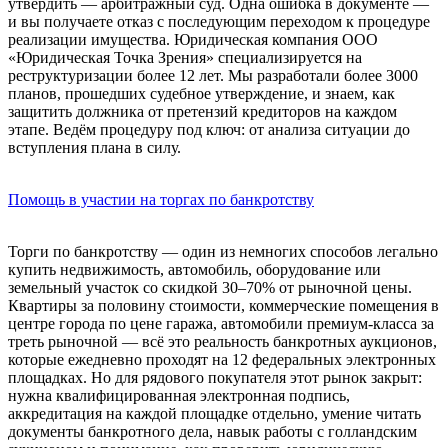
утвердить — арбитражный суд. Одна ошибка в документе —
и вы получаете отказ с последующим переходом к процедуре
реализации имущества. Юридическая компания ООО
«Юридическая Точка Зрения» специализируется на
реструктуризации более 12 лет. Мы разработали более 3000
планов, прошедших судебное утверждение, и знаем, как
защитить должника от претензий кредиторов на каждом
этапе. Ведём процедуру под ключ: от анализа ситуации до
вступления плана в силу.
Помощь в участии на торгах по банкротству
Торги по банкротству — один из немногих способов легально
купить недвижимость, автомобиль, оборудование или
земельный участок со скидкой 30–70% от рыночной цены.
Квартиры за половину стоимости, коммерческие помещения в
центре города по цене гаража, автомобили премиум-класса за
треть рыночной — всё это реальность банкротных аукционов,
которые ежедневно проходят на 12 федеральных электронных
площадках. Но для рядового покупателя этот рынок закрыт:
нужна квалифицированная электронная подпись,
аккредитация на каждой площадке отдельно, умение читать
документы банкротного дела, навык работы с голландским