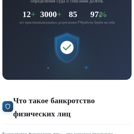
определения суда о списании долгов.
12
+
3000
+
85
97
%
лет практики
выигранных дел
регионов РФ
работы берём на себя
Что такое банкротство
физических лиц
Банкротство физических лиц — это законная процедура,